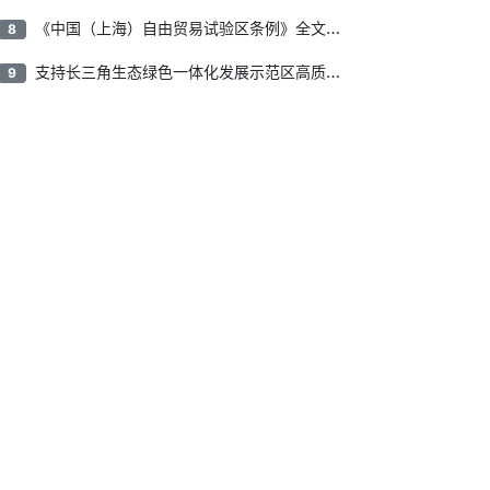
《中国（上海）自由贸易试验区条例》全文公布
8
支持长三角生态绿色一体化发展示范区高质量发展，上海市政府、江苏省政府、浙江省政府印发通知
9