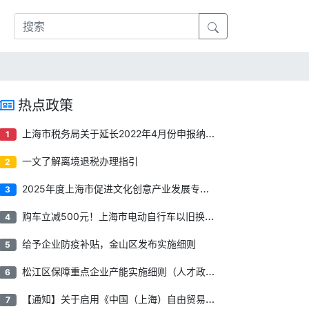
热点政策
上海市税务局关于延长2022年4月份申报纳税期限有关事项的通告
1
一文了解离境退税办理指引
2
2025年度上海市促进文化创意产业发展专项资金项目申报指南
3
购车立减500元！上海市电动自行车以旧换新补贴来了！
4
给予企业防疫补贴​，金山区发布实施细则
5
松江区保障重点企业产能实施细则（人才政策）
6
【通知】关于启用《中国（上海）自由贸易试验区临港新片区重点产业企业所得税优惠资格申报管理系统》的公告
7