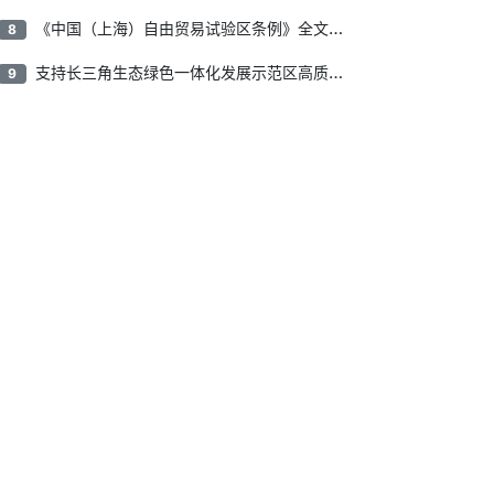
《中国（上海）自由贸易试验区条例》全文公布
8
支持长三角生态绿色一体化发展示范区高质量发展，上海市政府、江苏省政府、浙江省政府印发通知
9