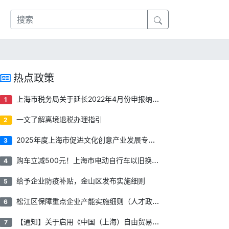
热点政策
上海市税务局关于延长2022年4月份申报纳税期限有关事项的通告
1
一文了解离境退税办理指引
2
2025年度上海市促进文化创意产业发展专项资金项目申报指南
3
购车立减500元！上海市电动自行车以旧换新补贴来了！
4
给予企业防疫补贴​，金山区发布实施细则
5
松江区保障重点企业产能实施细则（人才政策）
6
【通知】关于启用《中国（上海）自由贸易试验区临港新片区重点产业企业所得税优惠资格申报管理系统》的公告
7