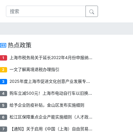
热点政策
上海市税务局关于延长2022年4月份申报纳税期限有关事项的通告
1
一文了解离境退税办理指引
2
2025年度上海市促进文化创意产业发展专项资金项目申报指南
3
购车立减500元！上海市电动自行车以旧换新补贴来了！
4
给予企业防疫补贴​，金山区发布实施细则
5
松江区保障重点企业产能实施细则（人才政策）
6
【通知】关于启用《中国（上海）自由贸易试验区临港新片区重点产业企业所得税优惠资格申报管理系统》的公告
7