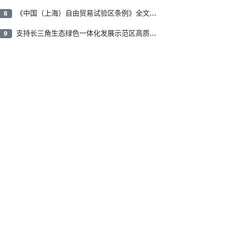
《中国（上海）自由贸易试验区条例》全文公布
8
支持长三角生态绿色一体化发展示范区高质量发展，上海市政府、江苏省政府、浙江省政府印发通知
9