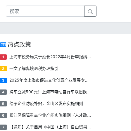
热点政策
上海市税务局关于延长2022年4月份申报纳税期限有关事项的通告
1
一文了解离境退税办理指引
2
2025年度上海市促进文化创意产业发展专项资金项目申报指南
3
购车立减500元！上海市电动自行车以旧换新补贴来了！
4
给予企业防疫补贴​，金山区发布实施细则
5
松江区保障重点企业产能实施细则（人才政策）
6
【通知】关于启用《中国（上海）自由贸易试验区临港新片区重点产业企业所得税优惠资格申报管理系统》的公告
7