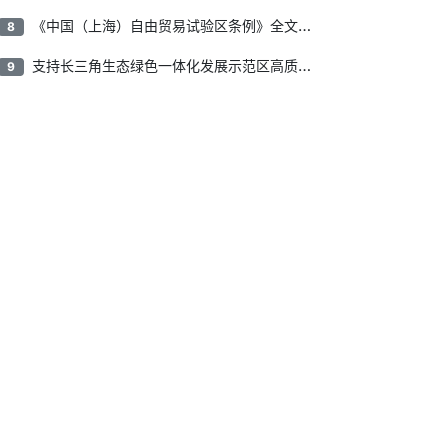
《中国（上海）自由贸易试验区条例》全文公布
8
支持长三角生态绿色一体化发展示范区高质量发展，上海市政府、江苏省政府、浙江省政府印发通知
9